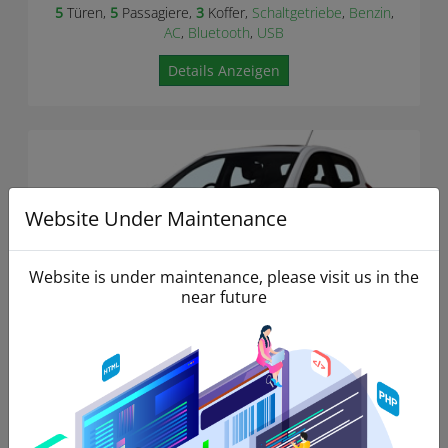
5
Türen,
5
Passagiere,
3
Koffer,
Schaltgetriebe
,
Benzin
,
AC
,
Bluetooth
,
USB
Details Anzeigen
Website Under Maintenance
Website is under maintenance, please visit us in the
near future
Hyundai i20