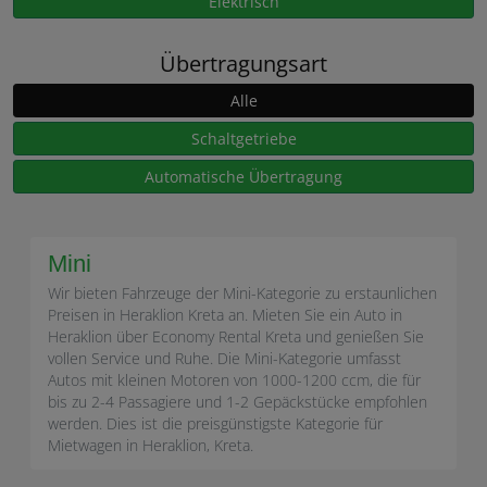
Elektrisch
Übertragungsart
Alle
Schaltgetriebe
Automatische Übertragung
Mini
Wir bieten Fahrzeuge der Mini-Kategorie zu erstaunlichen
Preisen in Heraklion Kreta an. Mieten Sie ein Auto in
Heraklion über Economy Rental Kreta und genießen Sie
vollen Service und Ruhe. Die Mini-Kategorie umfasst
Autos mit kleinen Motoren von 1000-1200 ccm, die für
bis zu 2-4 Passagiere und 1-2 Gepäckstücke empfohlen
werden. Dies ist die preisgünstigste Kategorie für
Mietwagen in Heraklion, Kreta.