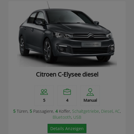
Citroen C-Elysee diesel
5
4
Manual
5
Türen,
5
Passagiere,
4
Koffer,
Schaltgetriebe
,
Diesel
,
AC
,
Bluetooth
,
USB
Details Anzeigen