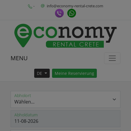
-
info@economy-rental-crete.com
MENU
DE
Meine Reservierung
Abholort
Abholdatum