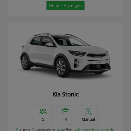
Details Anzeigen
Kia Stonic
5
4
Manual
5
Türen,
5
Passagiere,
4
Koffer,
Schaltgetriebe
,
Benzin
,