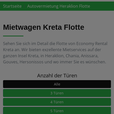
Startseite
Autovermietung Heraklion Flotte
Mietwagen Kreta Flotte
Sehen Sie sich im Detail die Flotte von Economy Rental
Kreta an. Wir bieten exzellente Mietservices auf der
ganzen Insel Kreta, in Heraklion, Chania, Anissara,
Gouves, Hersonissos und wo immer Sie es wünschen.
Anzahl der Türen
Alle
3 Türen
4 Türen
5 Türen