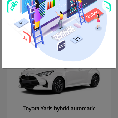
5
3
Manual
5
Türen,
5
Passagiere,
3
Koffer,
Schaltgetriebe
,
Benzin
,
AC
,
USB
Details Anzeigen
Toyota Yaris hybrid automatic