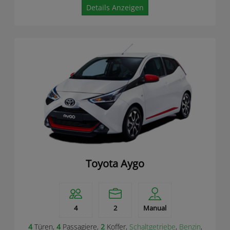
Details Anzeigen
Toyota Aygo
4
2
Manual
4
Türen,
4
Passagiere,
2
Koffer,
Schaltgetriebe
,
Benzin
,