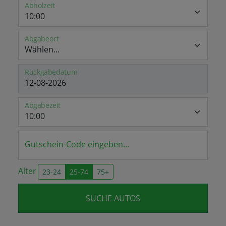
Abholzeit
Abgabeort
Rückgabedatum
Abgabezeit
Gutschein-Code eingeben...
Alter
23-24
25-74
75+
SUCHE AUTOS