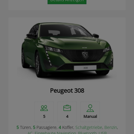
Peugeot 308
5
4
Manual
5
Türen,
5
Passagiere,
4
Koffer,
Schaltgetriebe
,
Benzin
,
AC
,
Eingebaute Navigation
,
Bluetooth
,
USB