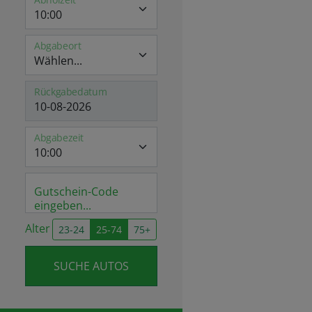
Abholzeit
Abgabeort
Rückgabedatum
Abgabezeit
Gutschein-Code
eingeben...
Alter
23-24
25-74
75+
SUCHE AUTOS