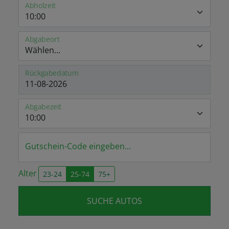
Abholzeit
Abgabeort
Rückgabedatum
Abgabezeit
Gutschein-Code eingeben...
Alter
23-24
25-74
75+
SUCHE AUTOS