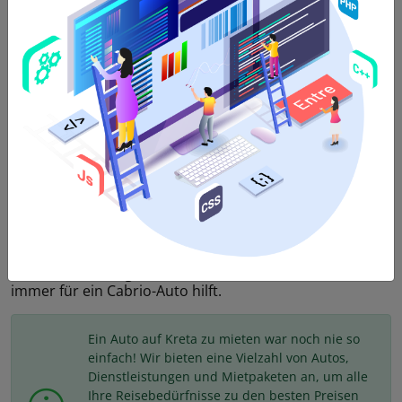
3
Türen,
4
Passagiere,
2
Koffer,
Automatische
Übertragung
,
Benzin
,
AC
,
Bluetooth
,
USB
Wir bieten Fahrzeuge der Cabrio-Kategorie zu
erstaunlichen Preisen in Heraklion Kreta an. Mieten Sie
ein Auto in Heraklion über Economy Rental Kreta und
genießen Sie vollen Service und Ruhe. Die Cabrio-
Kategorie umfasst Autos mit mittelgroßen und großen
Motoren von 1200-1400 ccm und 1600 ccm, die für bis
zu 4 Passagiere und 1-2 Gepäckstücke empfohlen
werden. Dies ist die spaßigste Kategorie und das
schönste Mietwagen-Erlebnis auf Kreta, weil das Wetter
immer für ein Cabrio-Auto hilft.
Ein Auto auf Kreta zu mieten war noch nie so
einfach! Wir bieten eine Vielzahl von Autos,
Dienstleistungen und Mietpaketen an, um alle
Ihre Reisebedürfnisse zu den besten Preisen