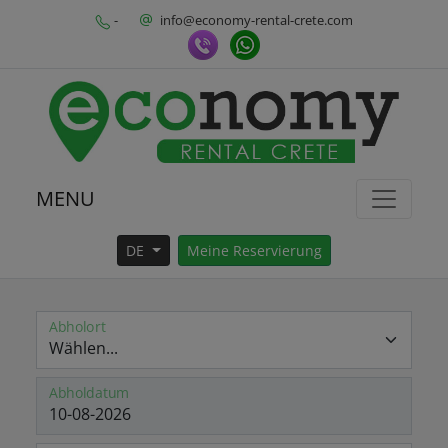
-
info@economy-rental-crete.com
MENU
DE
Meine Reservierung
Abholort
Abholdatum