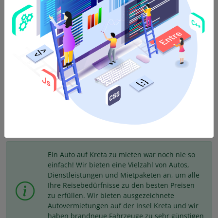
5
Türen,
5
Passagiere,
4
Koffer,
Schaltgetriebe
,
Benzin
,
AC
,
Bluetooth
,
USB
Wir bieten Fahrzeuge der mittleren Kategorie zu
erstaunlichen Preisen in Heraklion Kreta an. Mieten Sie
ein Auto in Heraklion über Economy Rental Kreta und
genießen Sie vollen Service und Ruhe. Die mittlere
Kategorie umfasst Autos mit großen Motoren 1600 ccm,
die für 5 Passagiere und für 3-4 Gepäck empfohlen
werden. Dies ist die beliebteste Kategorie für
Familienautos, um ein Auto in Heraklion zu mieten.
Ein Auto auf Kreta zu mieten war noch nie so
einfach! Wir bieten eine Vielzahl von Autos,
Dienstleistungen und Mietpaketen an, um alle
Ihre Reisebedürfnisse zu den besten Preisen
zu erfüllen. Wir bieten ausgezeichnete
Autovermietungen auf der Insel Kreta und wir
haben brandneue Fahrzeuge zu sehr günstigen