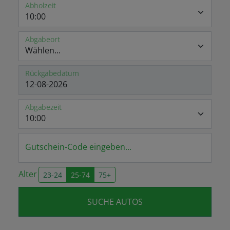
Abholzeit
Abgabeort
Rückgabedatum
Abgabezeit
Gutschein-Code eingeben...
Alter
23-24
25-74
75+
SUCHE AUTOS