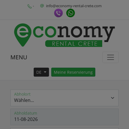
-
info@economy-rental-crete.com
MENU
DE
Meine Reservierung
Abholort
Abholdatum