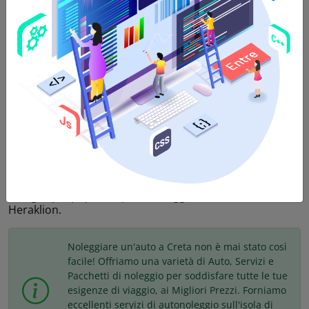
5
Porte,
5
Passeggere,
4
Valigie,
Trasmissione
Automatica
,
Benzina
,
AC
,
Bluetooth
,
USB
Offriamo veicoli di categoria intermedia a prezzi
incredibili a Heraklion Creta. Noleggia un'auto a
Heraklion tramite il noleggio economico di Creta e
goditi servizi completi e tranquillità. La categoria
intermedia comprende le vetture con motori di grossa
cilindrata 1600cc che sono consigliate per 5 passeggeri
e per 3-4 bagagli. Questa è la categoria di auto per
famiglie più popolare per il noleggio di un'auto a
Heraklion.
Noleggiare un'auto a Creta non è mai stato così
facile! Offriamo una varietà di Auto, Servizi e
Pacchetti di noleggio per soddisfare tutte le tue
esigenze di viaggio, ai Migliori Prezzi. Forniamo
eccellenti servizi di autonoleggio sull'isola di