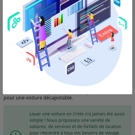
4
Portes,
4
Passagères,
2
Valises,
Transmission
Automatique
,
Essence
,
AC
,
Bluetooth
,
USB
Nous proposons des véhicules de catégorie cabriolet à
des prix incroyables à Héraklion en Crète. Louez une
voiture à Héraklion via Economy Rental Crète et profitez
de services complets et d'une tranquillité d'esprit. La
catégorie cabriolet comprend les voitures avec des
moteurs de taille moyenne et grande 1200-1400cc et
1600cc qui sont recommandées pour jusqu'à 4
passagers et pour 1-2 bagages. C'est la catégorie la plus
amusante et la plus belle expérience de location de
voiture en Crète car la météo est toujours favorable
pour une voiture décapotable.
Louer une voiture en Crète n'a jamais été aussi
simple ! Nous proposons une variété de
voitures, de services et de forfaits de location
pour répondre à tous vos besoins de voyage,