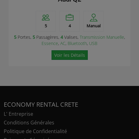
5
4
Manual
5
Portes,
5
Passagères,
4
Valises,
Transmission Manuelle
,
Essence
,
AC
,
Bluetooth
,
USB
Voir les Détails
ECONOMY RENTAL CRETE
L' Entreprise
Conditions Générales
Politique de Confidentialité