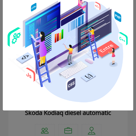
5
Portes,
5
Passagères,
4
Valises,
Transmission
Automatique
,
Hybride
,
AC
,
Bluetooth
,
USB
Voir les Détails
Skoda Kodiaq diesel automatic