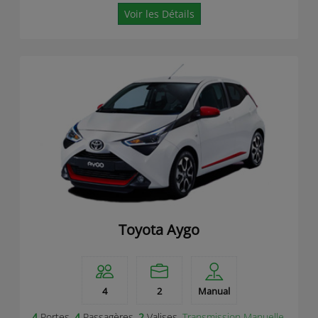
Voir les Détails
Toyota Aygo
4
2
Manual
4
Portes,
4
Passagères,
2
Valises,
Transmission Manuelle
,