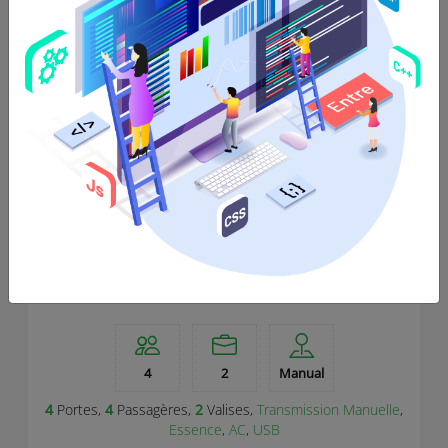
Citroen C1
4
2
Manual
4
Portes,
4
Passagères,
2
Valises,
Transmission Manuelle
,
Essence
,
AC
,
USB