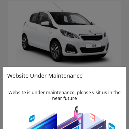
Peugeot 108
Website Under Maintenance
Website is under maintenance, please visit us in the
4
2
Manual
near future
4
Portes,
4
Passagères,
2
Valises,
Transmission Manuelle
,
Essence
,
AC
,
USB
Voir les Détails