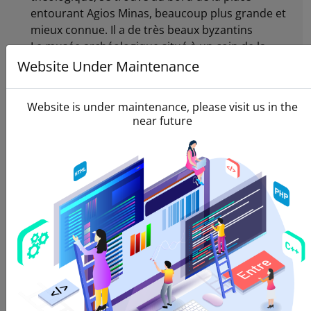
entourant Agios Minas, beaucoup plus grande et
mieux connue. Il a de très beaux byzantins
Le musée archéologique situé à un coin de la
place centrale Eleftherias rassemble de
Website Under Maintenance
nombreuses découvertes de Knossos, Archanes,
Phaestos, Zakros et de nombreux autres sites
Website is under maintenance, please visit us in the
archéologiques de Crète. Le musée couvre une
near future
période commençant il y a plusieurs milliers
d'années, à travers les périodes minoenne, post-
minoenne et ultérieure.
La loggia vénitienne de la rue du 25 août, à 50
mètres en bas de la rue de la "place du Lion" sur la
droite, est aujourd'hui l'hôtel de ville d'Héraklion.
Vous pouvez entrer et jeter un coup d'œil.
La forteresse vénitienne de Koules sur les murs
du port, construite au début des années 1500.
Le Palais de Cnossos. 20-25 minutes du centre
d'Héraklion. L'une des rues les plus connues et les