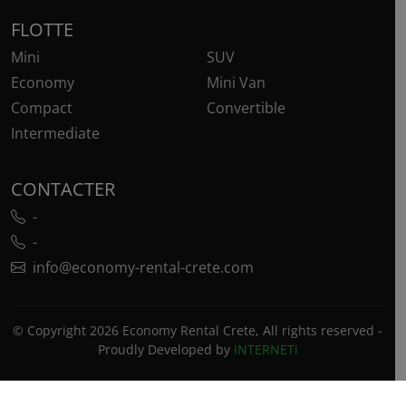
FLOTTE
Mini
SUV
Economy
Mini Van
Compact
Convertible
Intermediate
CONTACTER
-
-
info@economy-rental-crete.com
© Copyright 2026 Economy Rental Crete, All rights reserved -
Proudly Developed by
INTERNETi