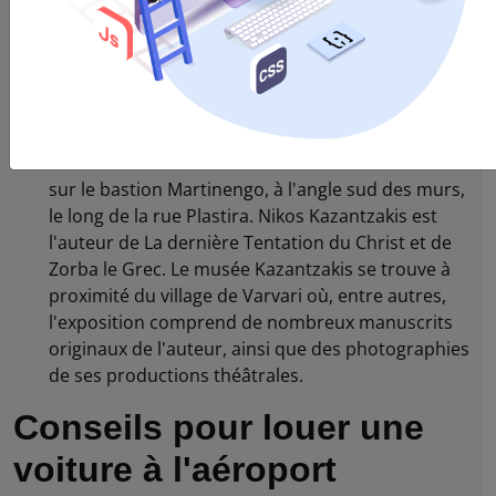
plus importantes pour la goniométrie d'Héraklion
est la rue du 25 août, qui a maintenant été
repavée en rue piétonne. En descendant la rue du
25 août de Dedalou à la mer se trouve l'église
d'Agios Titos, un bel édifice d'origine byzantine
puis reconstruit au XVIe siècle par les Vénitiens.
Tombe de Nikos Kazantzakis La tombe se trouve
sur le bastion Martinengo, à l'angle sud des murs,
le long de la rue Plastira. Nikos Kazantzakis est
l'auteur de La dernière Tentation du Christ et de
Zorba le Grec. Le musée Kazantzakis se trouve à
proximité du village de Varvari où, entre autres,
l'exposition comprend de nombreux manuscrits
originaux de l'auteur, ainsi que des photographies
de ses productions théâtrales.
Conseils pour louer une
voiture à l'aéroport