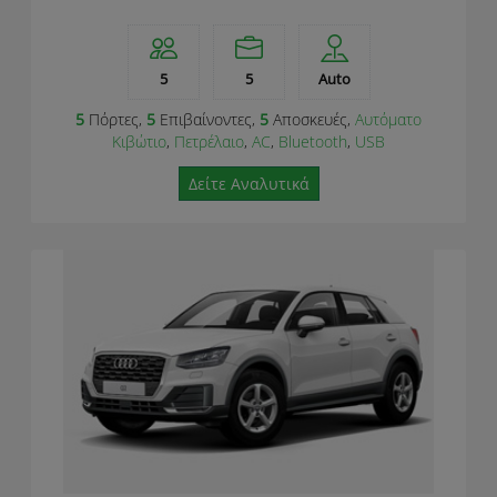
5
5
Auto
5
Πόρτες,
5
Επιβαίνοντες,
5
Αποσκευές,
Αυτόματο
Κιβώτιο
,
Πετρέλαιο
,
AC
,
Bluetooth
,
USB
Δείτε Αναλυτικά