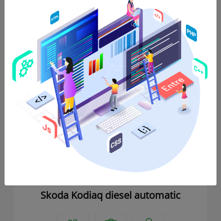
5
Πόρτες,
5
Επιβαίνοντες,
4
Αποσκευές,
Αυτόματο
Κιβώτιο
,
Υβριδικό
,
AC
,
Bluetooth
,
USB
Δείτε Αναλυτικά
Skoda Kodiaq diesel automatic