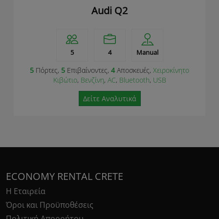
Audi Q2
5
4
Manual
5
Πόρτες,
5
Επιβαίνοντες,
4
Αποσκευές,
Χειροκίνητο
Κιβώτιο
,
Βενζίνη
,
AC
,
Bluetooth
,
USB
Δείτε Αναλυτικά
ECONOMY RENTAL CRETE
Η Εταιρεία
Όροι και Προϋποθέσεις
Πολιτική Απορρήτου