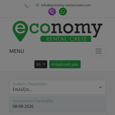
-
info@economy-rental-crete.com
MENU
ΕΛ
Η Κράτησή μου
Σταθμός Παραλαβής
Ημερομηνία Παραλαβής