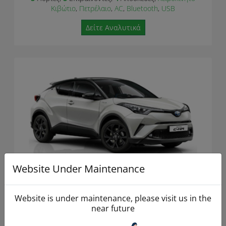
Κιβώτιο
,
Πετρέλαιο
,
AC
,
Bluetooth
,
USB
Δείτε Αναλυτικά
Website Under Maintenance
Toyota CH-R Hybrid automatic
Website is under maintenance, please visit us in the
near future
5
4
Auto