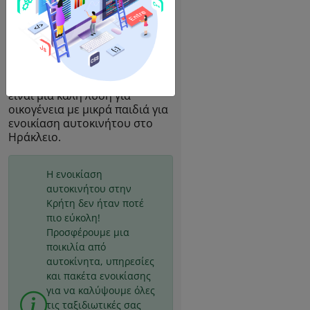
οικονομική κατηγορία
περιλαμβάνει αυτοκίνητα με
κινητήρες μικρού μεγέθους
1200cc που προτείνονται για
έως 3-4 επιβάτες και για 2-3
αποσκευές. Αυτή η κατηγορία
είναι μια καλή λύση για
οικογένεια με μικρά παιδιά για
ενοικίαση αυτοκινήτου στο
Ηράκλειο.
Η ενοικίαση
αυτοκινήτου στην
Κρήτη δεν ήταν ποτέ
πιο εύκολη!
Προσφέρουμε μια
ποικιλία από
αυτοκίνητα, υπηρεσίες
και πακέτα ενοικίασης
για να καλύψουμε όλες
τις ταξιδιωτικές σας