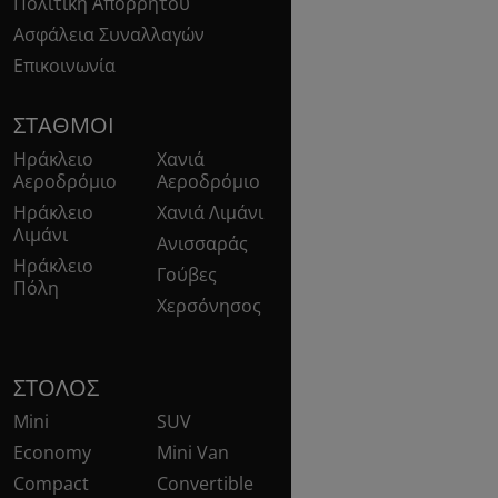
Πολιτική Απορρήτου
Ασφάλεια Συναλλαγών
Επικοινωνία
ΣΤΑΘΜΟΊ
Ηράκλειο
Χανιά
Αεροδρόμιο
Αεροδρόμιο
Ηράκλειο
Χανιά Λιμάνι
Λιμάνι
Ανισσαράς
Ηράκλειο
Γούβες
Πόλη
Χερσόνησος
ΣΤΌΛΟΣ
Mini
SUV
Economy
Mini Van
Compact
Convertible