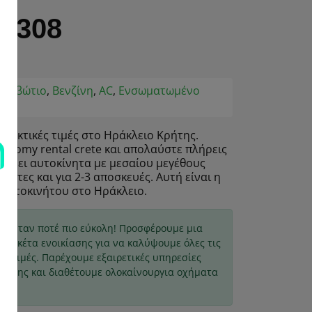
t 308
ο Κιβώτιο
,
Βενζίνη
,
AC
,
Ενσωματωμένο
ηκτικές τιμές στο Ηράκλειο Κρήτης.
onomy rental crete και απολαύστε πλήρεις
βάνει αυτοκίνητα με μεσαίου μεγέθους
βάτες και για 2-3 αποσκευές. Αυτή είναι η
 αυτοκινήτου στο Ηράκλειο.
εν ήταν ποτέ πιο εύκολη! Προσφέρουμε μια
ι πακέτα ενοικίασης για να καλύψουμε όλες τις
ες τιμές. Παρέχουμε εξαιρετικές υπηρεσίες
Κρήτης και διαθέτουμε ολοκαίνουργια οχήματα