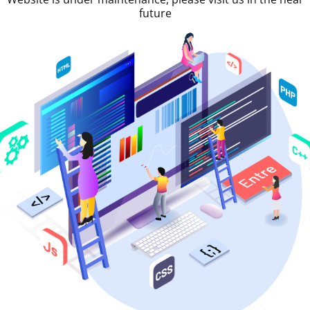
future
νήτου Ηράκλειο Peugeo
5
Πόρτες,
5
Επιβαίνοντες,
4
Αποσκευές,
Χειροκίνητ
Σύστημα Πλοήγησης (GPS)
,
Bluetooth
,
USB
Προσφέρουμε οχήματα compact κατηγορίας σε καταπλ
Ενοικιάστε ένα αυτοκίνητο στο Ηράκλειο μέσω της ec
υπηρεσίες και ηρεμία. Η κατηγορία Compact περιλαμ
κινητήρες 1200-1400cc που προτείνονται για έως 4 επι
πιο δημοφιλής κατηγορία αυτοκινήτων για ενοικίαση
Η ενοικίαση αυτοκινήτου στην Κρήτη δ
ποικιλία από αυτοκίνητα, υπηρεσίες κα
ταξιδιωτικές σας ανάγκες, στις καλύτερ
ενοικίασης αυτοκινήτων στο νησί της 
σε πολύ ανταγωνιστικές τιμές