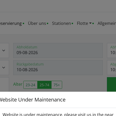
eservierung
Über uns
Stationen
Flotte
Allgemei
Abholdatum
Abh
Rückgabedatum
Abg
Alter
23-24
25-74
75+
Website Under Maintenance
ermietung Heraklion
Website is under maintenance, please visit us in the near