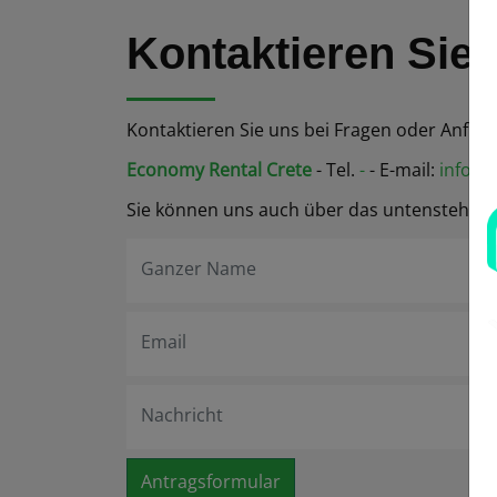
Kontaktieren Sie
Kontaktieren Sie uns bei Fragen oder Anfrag
Economy Rental Crete
- Tel.
-
- E-mail:
info@e
Sie können uns auch über das untenstehend
Ganzer Name
Email
Nachricht
Antragsformular