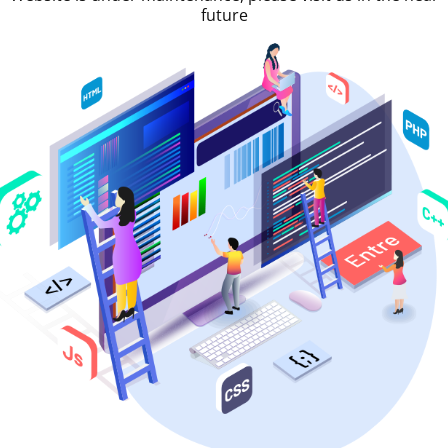
future
 uns für Autovermietung
en bezüglich der günstigen Autovermietung auf Kreta, wir h
conomy-rental-crete.com
e Formular kontaktieren!
Telefon