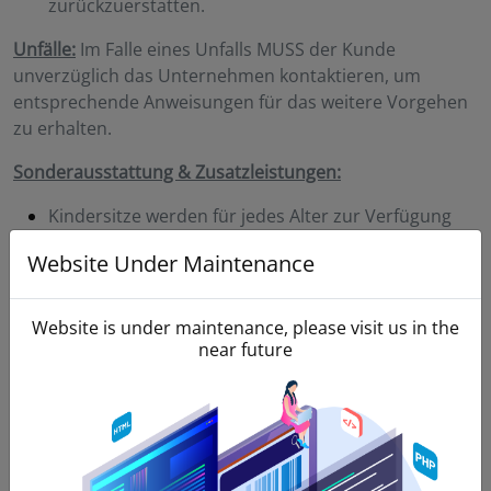
zurückzuerstatten.
Unfälle:
Im Falle eines Unfalls MUSS der Kunde
unverzüglich das Unternehmen kontaktieren, um
entsprechende Anweisungen für das weitere Vorgehen
zu erhalten.
Sonderausstattung & Zusatzleistungen:
Kindersitze werden für jedes Alter zur Verfügung
gestellt (einschließlich: Kindersitze, Kindersitze,
Website Under Maintenance
Sitzerhöhungen/Kleinkindersitze).
Navigationssystem (GPS) ist auch in mehr als 15
Website is under maintenance, please visit us in the
Sprachen verfügbar.
near future
Der Kunde wird im Falle von Beschädigung oder Verlust
der oben genannten Gegenstände haftbar gemacht und
die maximale Entschädigung für diese Handlungen kann
bis zu 100 € betragen.