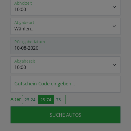
Abholzeit
Abgabeort
Rückgabedatum
Abgabezeit
Gutschein-Code eingeben...
Alter
23-24
25-74
75+
SUCHE AUTOS