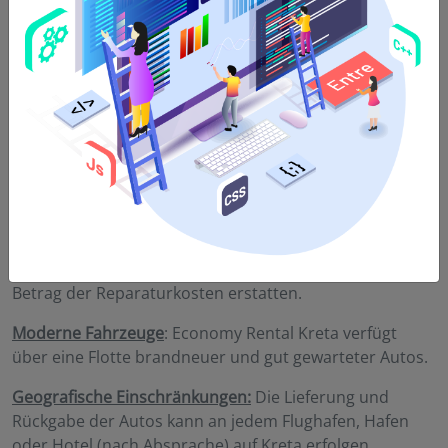
Schlüsselverlust:
Bei Beschädigung oder
Schlüsselverlust wird dem Kunden die Reparatur oder
der Ersatz in Rechnung gestellt. Die Kosten können je
nach Fahrzeug zwischen 80 € und 110 € liegen.
Reifenschäden
: Nicht reparierte Reifen sind in diesem
Fall nicht von der Versicherung abgedeckt (wenn die
Option der Reifenversicherung bei der Reservierung
nicht gewählt wurde). Der Mieter ist verpflichtet, den
vollen Betrag für den Ersatz des Reifens zu zahlen.
Wenn der Mieter in der Lage ist, die Reifen zu
reparieren, muss unser Unternehmen den vollen
Betrag der Reparaturkosten erstatten.
Moderne Fahrzeuge
: Economy Rental Kreta verfügt
über eine Flotte brandneuer und gut gewarteter Autos.
Geografische Einschränkungen:
Die Lieferung und
Rückgabe der Autos kann an jedem Flughafen, Hafen
oder Hotel (nach Absprache) auf Kreta erfolgen.