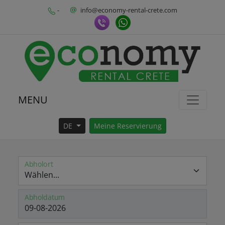
-
info@economy-rental-crete.com
MENU
DE
Meine Reservierung
Abholort
Abholdatum